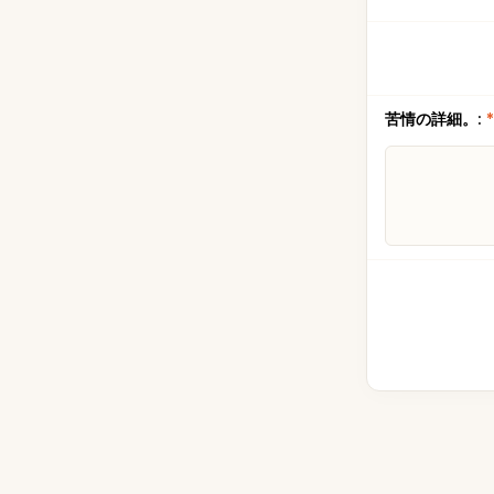
苦情の詳細。:
*