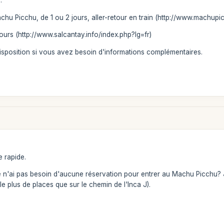
:
achu Picchu, de 1 ou 2 jours, aller-retour en train (http://www.machup
jours (http://www.salcantay.info/index.php?lg=fr)
isposition si vous avez besoin d'informations complémentaires.
 rapide.
 je n'ai pas besoin d'aucune réservation pour entrer au Machu Picchu? J
lle plus de places que sur le chemin de l'Inca J).