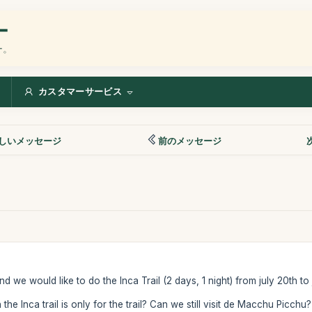
ー
ー。
カスタマーサービス
しいメッセージ
前のメッセージ
d we would like to do the Inca Trail (2 days, 1 night) from july 20th to 
 the Inca trail is only for the trail? Can we still visit de Macchu Picchu?