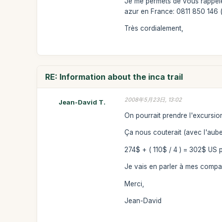
Je me permets de vous rappele
azur en France: 0811 850 146 (
Très cordialement,
RE: Information about the inca trail
2008年5月23日, 13:02
Jean-David T.
On pourrait prendre l'excursion 
Ça nous couterait (avec l'aub
274$ + ( 110$ / 4 ) = 302$ US 
Je vais en parler à mes compa
Merci,
Jean-David