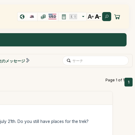
JA
USD
次のメッセージ
Page 1 of 1
1
july 21th. Do you still have places for the trek?