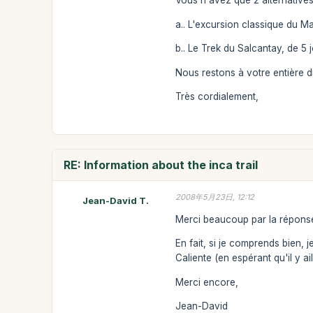
Vous n'avez que 2 alternatives
a.. L'excursion classique du M
b.. Le Trek du Salcantay, de 5 
Nous restons à votre entière d
Très cordialement,
RE: Information about the inca trail
2008年5月23日, 12:12
Jean-David T.
Merci beaucoup par la réponse
En fait, si je comprends bien,
Caliente (en espérant qu'il y ai
Merci encore,
Jean-David