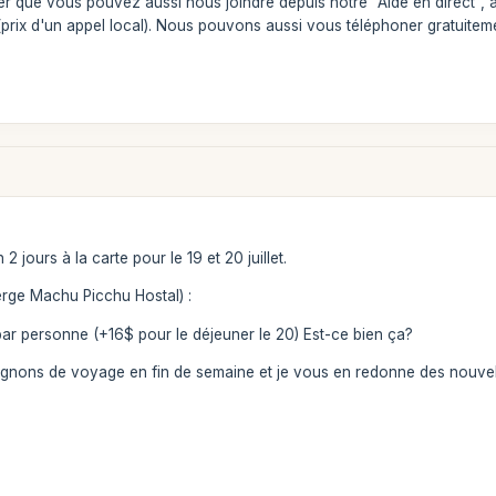
r que vous pouvez aussi nous joindre depuis notre "Aide en direct",
prix d'un appel local). Nous pouvons aussi vous téléphoner gratuitem
2 jours à la carte pour le 19 et 20 juillet.
erge Machu Picchu Hostal) :
par personne (+16$ pour le déjeuner le 20) Est-ce bien ça?
gnons de voyage en fin de semaine et je vous en redonne des nouvel