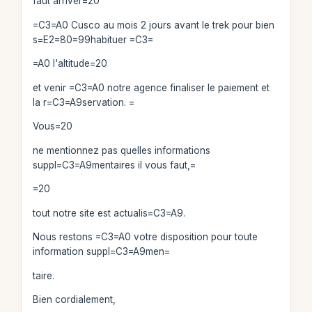
faut arriver=20
=C3=A0 Cusco au mois 2 jours avant le trek pour bien
s=E2=80=99habituer =C3=
=A0 l'altitude=20
et venir =C3=A0 notre agence finaliser le paiement et
la r=C3=A9servation. =
Vous=20
ne mentionnez pas quelles informations
suppl=C3=A9mentaires il vous faut,=
=20
tout notre site est actualis=C3=A9.
Nous restons =C3=A0 votre disposition pour toute
information suppl=C3=A9men=
taire.
Bien cordialement,