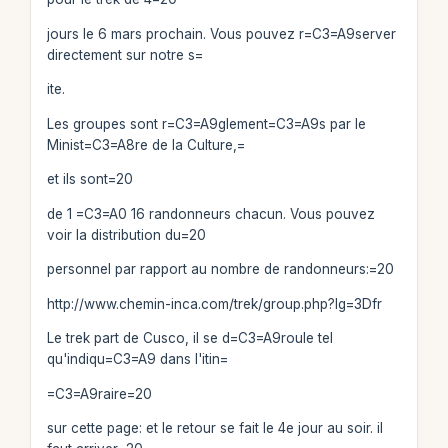
jours le 6 mars prochain. Vous pouvez r=C3=A9server
directement sur notre s=
ite.
Les groupes sont r=C3=A9glement=C3=A9s par le
Minist=C3=A8re de la Culture,=
et ils sont=20
de 1 =C3=A0 16 randonneurs chacun. Vous pouvez
voir la distribution du=20
personnel par rapport au nombre de randonneurs:=20
http://www.chemin-inca.com/trek/group.php?lg=3Dfr
Le trek part de Cusco, il se d=C3=A9roule tel
qu'indiqu=C3=A9 dans l'itin=
=C3=A9raire=20
sur cette page: et le retour se fait le 4e jour au soir. il