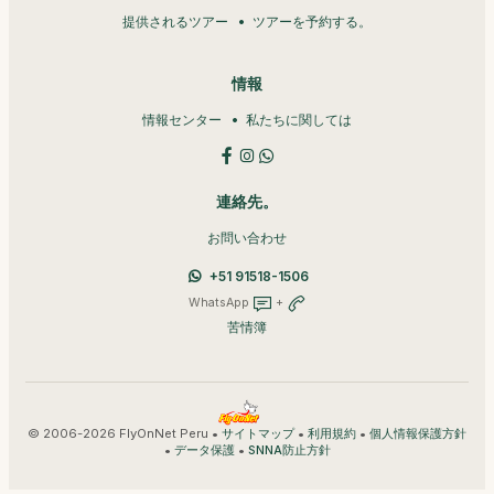
提供されるツアー
ツアーを予約する。
情報
情報センター
私たちに関しては
連絡先。
お問い合わせ
+51 91518-1506
WhatsApp
+
苦情簿
© 2006-2026 FlyOnNet Peru •
•
•
サイトマップ
利用規約
個人情報保護方針
•
•
データ保護
SNNA防止方針