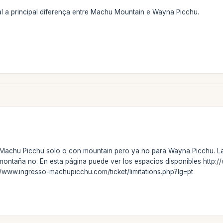
l a principal diferença entre Machu Mountain e Wayna Picchu.
a Machu Picchu solo o con mountain pero ya no para Wayna Picchu. La
la montaña no. En esta página puede ver los espacios disponibles htt
p://www.ingresso-machupicchu.com/ticket/limitations.php?lg=pt