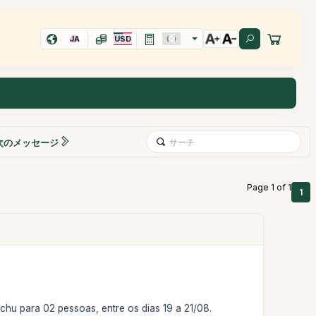
JA
USD
次のメッセージ
Page 1 of 1
1
chu para 02 pessoas, entre os dias 19 a 21/08.