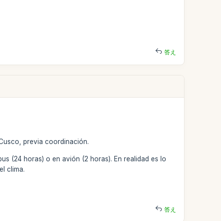
答え
 Cusco, previa coordinación.
us (24 horas) o en avión (2 horas). En realidad es lo
l clima.
答え