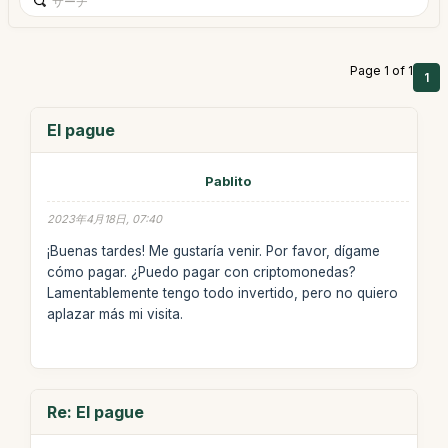
Page 1 of 1
1
El pague
Pablito
2023年4月18日, 07:40
¡Buenas tardes! Me gustaría venir. Por favor, dígame
cómo pagar. ¿Puedo pagar con criptomonedas?
Lamentablemente tengo todo invertido, pero no quiero
aplazar más mi visita.
Re: El pague