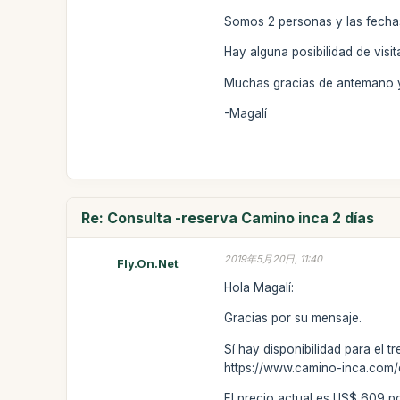
Somos 2 personas y las fechas 
Hay alguna posibilidad de visi
Muchas gracias de antemano y
-Magalí
Re: Consulta -reserva Camino inca 2 días
2019年5月20日, 11:40
Fly.On.Net
Hola Magalí:
Gracias por su mensaje.
Sí hay disponibilidad para el t
https://www.camino-inca.com/
El precio actual es US$ 609 po