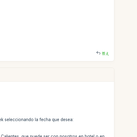
答え
 trek seleccionando la fecha que desea:
s Calientes, que puede ser con nosotros en hotel o en