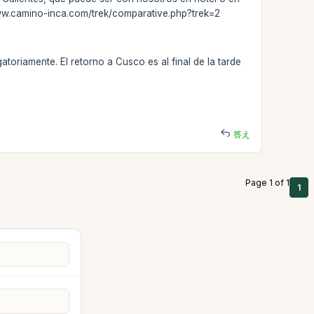
www.camino-inca.com/trek/comparative.php?trek=2
atoriamente. El retorno a Cusco es al final de la tarde
答え
Page 1 of 1
1