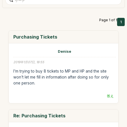
Page 1 of 1
1
Purchasing Tickets
Denise
2019年1月07日, 18:55
I'm trying to buy 8 tickets to MP and HP and the site
won't let me fill in information after doing so for only
one person.
答え
Re: Purchasing Tickets