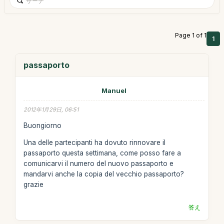
Page 1 of 1
1
passaporto
Manuel
2012年1月29日, 06:51
Buongiorno
Una delle partecipanti ha dovuto rinnovare il
passaporto questa settimana, come posso fare a
comunicarvi il numero del nuovo passaporto e
mandarvi anche la copia del vecchio passaporto?
grazie
答え