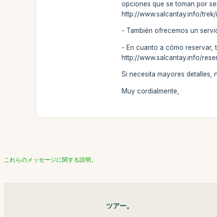
opciones que se toman por separ
http://www.salcantay.info/trek
- También ofrecemos un servici
- En cuanto a cómo reservar, 
http://www.salcantay.info/rese
Si necesita mayores detalles,
Muy cordialmente,
これらのメッセージに関する説明。
ツアー。