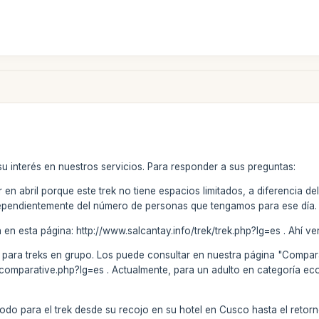
u interés en nuestros servicios. Para responder a sus preguntas:
 en abril porque este trek no tiene espacios limitados, a diferencia 
dependientemente del número de personas que tengamos para ese día.
á en esta página: http://www.salcantay.info/trek/trek.php?lg=es . Ahí verá
 para treks en grupo. Los puede consultar en nuestra página "Compara
/comparative.php?lg=es . Actualmente, para un adulto en categoría ec
todo para el trek desde su recojo en su hotel en Cusco hasta el retorn