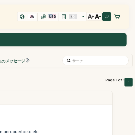
JA
USD
次のメッセージ
Page 1 of 1
1
en aeropuertoetc etc