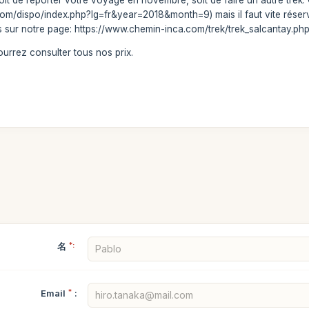
om/dispo/index.php?lg=fr&year=2018&month=9) mais il faut vite réserve
s sur notre page: https://www.chemin-inca.com/trek/trek_salcantay.php?
rrez consulter tous nos prix.
名
*:
Email
*
: