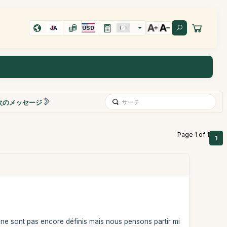
JA
USD
次のメッセージ
Page 1 of 1
1
ne sont pas encore définis mais nous pensons partir mi