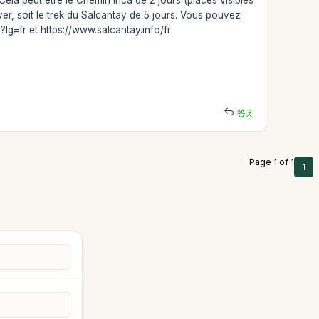
r, soit le trek du Salcantay de 5 jours. Vous pouvez
lg=fr et https://www.salcantay.info/fr
答え
Page 1 of 1
1