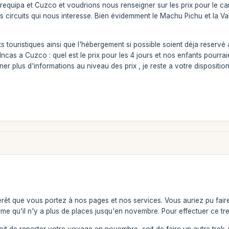
requipa et Cuzco et voudrions nous renseigner sur les prix pour le 
es circuits qui nous interesse. Bien évidemment le Machu Pichu et la
s touristiques ainsi que l'hébergement si possible soient déja reserv
cas a Cuzco : quel est le prix pour les 4 jours et nos enfants pourraie
 plus d'informations au niveau des prix , je reste a votre disposition
rêt que vous portez à nos pages et nos services. Vous auriez pu fair
 qu'il n'y a plus de places jusqu'en novembre. Pour effectuer ce trek 
oit de reporter votre voyage en novembre, soit de faire un autre trek. 