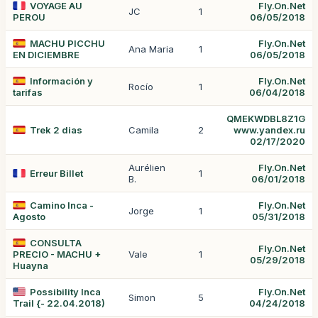
VOYAGE AU
Fly.On.Net
JC
1
PEROU
06/05/2018
MACHU PICCHU
Fly.On.Net
Ana Maria
1
EN DICIEMBRE
06/05/2018
Información y
Fly.On.Net
Rocío
1
tarifas
06/04/2018
QMEKWDBL8Z1G
Trek 2 dias
Camila
2
www.yandex.ru
02/17/2020
Aurélien
Fly.On.Net
Erreur Billet
1
B.
06/01/2018
Camino Inca -
Fly.On.Net
Jorge
1
Agosto
05/31/2018
CONSULTA
Fly.On.Net
PRECIO - MACHU +
Vale
1
05/29/2018
Huayna
Possibility Inca
Fly.On.Net
Simon
5
Trail {- 22.04.2018)
04/24/2018