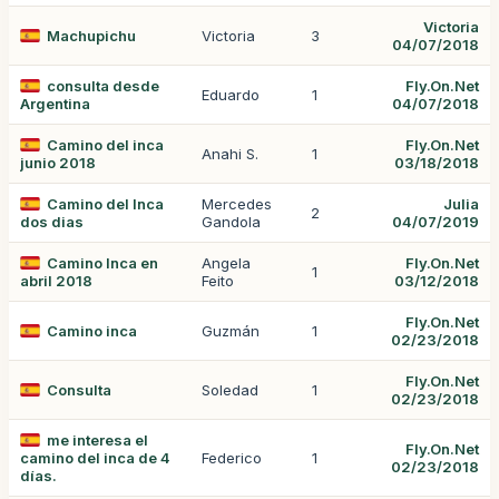
Victoria
Machupichu
Victoria
3
04/07/2018
consulta desde
Fly.On.Net
Eduardo
1
Argentina
04/07/2018
Camino del inca
Fly.On.Net
Anahi S.
1
junio 2018
03/18/2018
Camino del Inca
Mercedes
Julia
2
dos dias
Gandola
04/07/2019
Camino Inca en
Angela
Fly.On.Net
1
abril 2018
Feito
03/12/2018
Fly.On.Net
Camino inca
Guzmán
1
02/23/2018
Fly.On.Net
Consulta
Soledad
1
02/23/2018
me interesa el
Fly.On.Net
camino del inca de 4
Federico
1
02/23/2018
días.