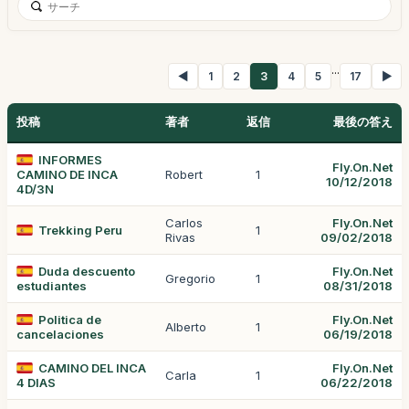
...
◀
1
2
3
4
5
17
▶
投稿
著者
返信
最後の答え
INFORMES
Fly.On.Net
CAMINO DE INCA
Robert
1
10/12/2018
4D/3N
Carlos
Fly.On.Net
Trekking Peru
1
Rivas
09/02/2018
Duda descuento
Fly.On.Net
Gregorio
1
estudiantes
08/31/2018
Politica de
Fly.On.Net
Alberto
1
cancelaciones
06/19/2018
CAMINO DEL INCA
Fly.On.Net
Carla
1
4 DIAS
06/22/2018