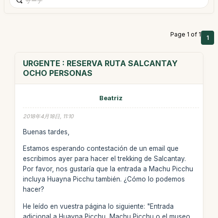
Page 1 of 1
1
URGENTE : RESERVA RUTA SALCANTAY
OCHO PERSONAS
Beatriz
2018年4月18日, 11:10
Buenas tardes,
Estamos esperando contestación de un email que
escribimos ayer para hacer el trekking de Salcantay.
Por favor, nos gustaría que la entrada a Machu Picchu
incluya Huayna Picchu también. ¿Cómo lo podemos
hacer?
He leído en vuestra página lo siguiente: "Entrada
adicional a Huayna Picchu, Machu Picchu o el museo