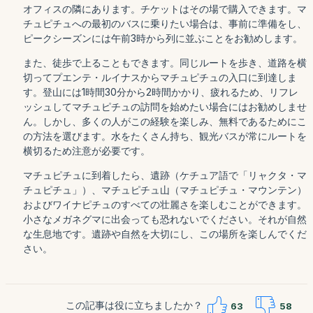
オフィスの隣にあります。チケットはその場で購入できます。マ
チュピチュへの最初のバスに乗りたい場合は、事前に準備をし、
ピークシーズンには午前3時から列に並ぶことをお勧めします。
また、徒歩で上ることもできます。同じルートを歩き、道路を横
切ってプエンテ・ルイナスからマチュピチュの入口に到達しま
す。登山には1時間30分から2時間かかり、疲れるため、リフレ
ッシュしてマチュピチュの訪問を始めたい場合にはお勧めしませ
ん。しかし、多くの人がこの経験を楽しみ、無料であるためにこ
の方法を選びます。水をたくさん持ち、観光バスが常にルートを
横切るため注意が必要です。
マチュピチュに到着したら、遺跡（ケチュア語で「リャクタ・マ
チュピチュ」）、マチュピチュ山（マチュピチュ・マウンテン）
およびワイナピチュのすべての壮麗さを楽しむことができます。
小さなメガネグマに出会っても恐れないでください。それが自然
な生息地です。遺跡や自然を大切にし、この場所を楽しんでくだ
さい。
この記事は役に立ちましたか？
63
58