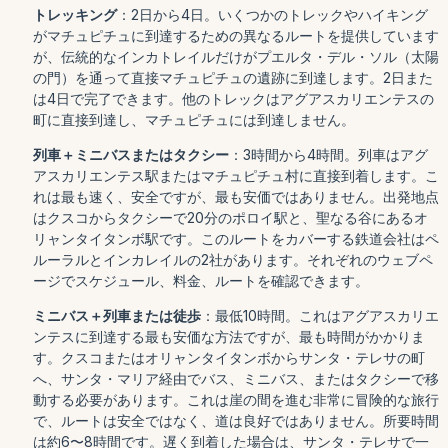
トレッキング
：2日から4日。いくつかのトレックやハイキング
がマチュピチュに到達するための異なるルートを提供しています
が、伝統的なインカトレイルだけがプエルタ・デル・ソル（太陽
の門）を通って直接マチュピチュの遺跡に到達します。2日また
は4日で完了できます。他のトレックはアグアスカリエンテスの
町に直接到達し、マチュピチュには到達しません。
列車＋ミニバスまたはタクシー
：3時間から4時間。列車はアグ
アスカリエンテス駅またはマチュピチュ村に直接到着します。こ
れは最も速く、安全ですが、最も安価ではありません。出発地点
はクスコからタクシーで20分のポロイ駅と、聖なる谷にあるオ
リャンタイタンボ駅です。このルートをカバーする鉄道会社はペ
ルーラルとインカレイルの2社があります。それぞれのウェブペ
ージでスケジュール、料金、ルートを確認できます。
ミニバス＋列車または徒歩
：最低10時間。これはアグアスカリエ
ンテスに到達する最も安価な方法ですが、最も時間がかかりま
す。クスコまたはオリャンタイタンボからサンタ・テレサの町
へ、サンタ・マリア経由でバス、ミニバス、またはタクシーで移
動する必要があります。これは崖の間を進む非常に冒険的な旅行
で、ルートは安全ではなく、道は良好ではありません。所要時間
は約6〜8時間です。遅く到着した場合は、サンタ・テレサで一