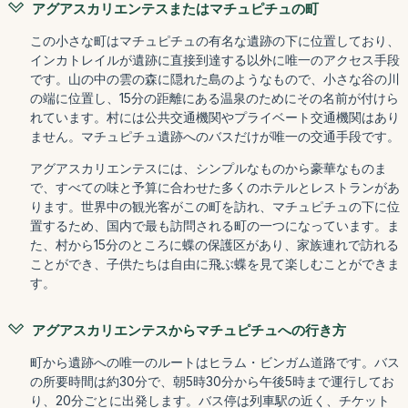
アグアスカリエンテスまたはマチュピチュの町
この小さな町はマチュピチュの有名な遺跡の下に位置しており、
インカトレイルが遺跡に直接到達する以外に唯一のアクセス手段
です。山の中の雲の森に隠れた島のようなもので、小さな谷の川
の端に位置し、15分の距離にある温泉のためにその名前が付けら
れています。村には公共交通機関やプライベート交通機関はあり
ません。マチュピチュ遺跡へのバスだけが唯一の交通手段です。
アグアスカリエンテスには、シンプルなものから豪華なものま
で、すべての味と予算に合わせた多くのホテルとレストランがあ
ります。世界中の観光客がこの町を訪れ、マチュピチュの下に位
置するため、国内で最も訪問される町の一つになっています。ま
た、村から15分のところに蝶の保護区があり、家族連れで訪れる
ことができ、子供たちは自由に飛ぶ蝶を見て楽しむことができま
す。
アグアスカリエンテスからマチュピチュへの行き方
町から遺跡への唯一のルートはヒラム・ビンガム道路です。バス
の所要時間は約30分で、朝5時30分から午後5時まで運行してお
り、20分ごとに出発します。バス停は列車駅の近く、チケット