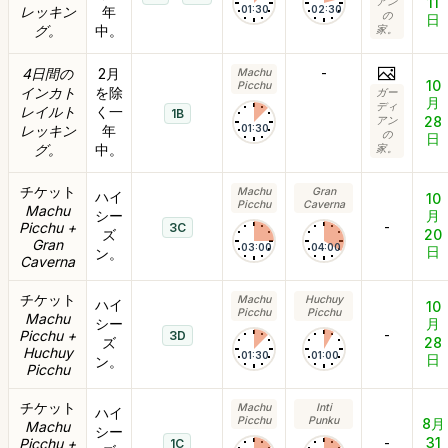
11
アン
レッキン
年
01:30
02:30
の
日
グ。
中。
家。
-
4日間の
2月
Machu
10
Picchu
インカト
を除
ガー
月
ディ
レイルト
く一
1B
28
アン
レッキン
年
01:30
の
日
グ。
中。
家。
チケット
Machu
Gran
ハイ
10
Picchu
Caverna
Machu
シー
月
-
Picchu +
3C
ズ
20
Gran
03:00
04:00
日
ン。
Caverna
チケット
Machu
Huchuy
ハイ
10
Picchu
Picchu
Machu
シー
月
-
Picchu +
3D
ズ
28
Huchuy
01:30
01:00
日
ン。
Picchu
チケット
Machu
Inti
ハイ
Picchu
Punku
8月
Machu
シー
-
31
Picchu +
1C