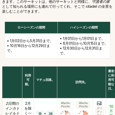
きます。このサーキットは、他のサーキットと同様に、
守護者の家
として知られる場所にも連れて行ってくれ、そこで citadel の全景を
楽しむことができます。
ローシーズンの期間
ハイシーズンの期間
• 1月01日から1月01日まで。
• 1月02日から5月31日まで。
• 6月01日から10月15日まで。
• 10月16日から12月29日ま
• 12月30日から12月31日ま
で。
で。
最初
利用
に利
可
マチュ回路。
用可
訪問先。
能。
能な
日。
2日間の
2月
Machu
Machu
10
Picchu
Picchu
インカト
を除
ガー
月
ディ
レイルト
く一
+
1B
3B