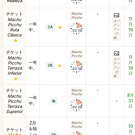
日
Realeza
チケット
-
Machu
Picchu
11
Machu
ガー
一年
月
Picchu
ディ
2A
Ruta
中。
19
アン
02:30
の
Clásica
日
家。
チケット
-
Machu
Picchu
11
Machu
ガー
一年
月
Picchu
ディ
2B
Terraza
中。
19
アン
02:30
の
Inferior
日
家。
チケット
-
Machu
Picchu
8月
Machu
一年
-
31
Picchu
1B
中。
日
Terraza
02:30
Superior
2月
-
Machu
10
Picchu
を除
チケット
月
く一
-
Machu
3B