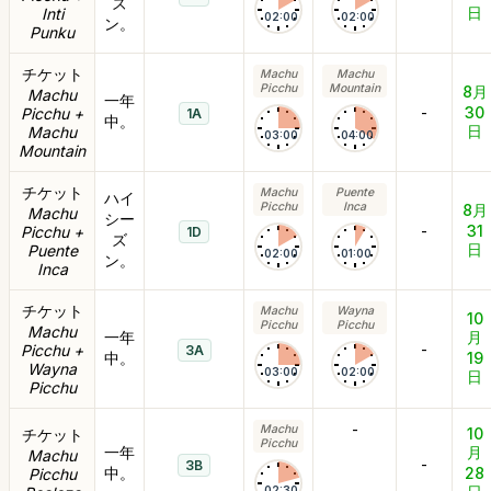
ズ
日
Inti
02:00
02:00
ン。
Punku
チケット
Machu
Machu
Picchu
Mountain
8月
Machu
一年
-
30
Picchu +
1A
中。
日
Machu
03:00
04:00
Mountain
チケット
Machu
Puente
ハイ
Picchu
Inca
8月
Machu
シー
-
31
Picchu +
1D
ズ
日
Puente
02:00
01:00
ン。
Inca
チケット
Machu
Wayna
10
Picchu
Picchu
Machu
一年
月
-
Picchu +
3A
中。
19
Wayna
03:00
02:00
日
Picchu
-
Machu
10
チケット
Picchu
一年
月
Machu
-
3B
中。
28
Picchu
02:30